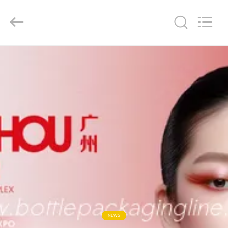
Guangzhou
TENGZHUO
Machinery
Equipment
Co,Ltd..
All
Rights
Reserved.
À
LA
MAISON
PRODUITS
VIDÉOS
À
PROPOS
DE
NEWS