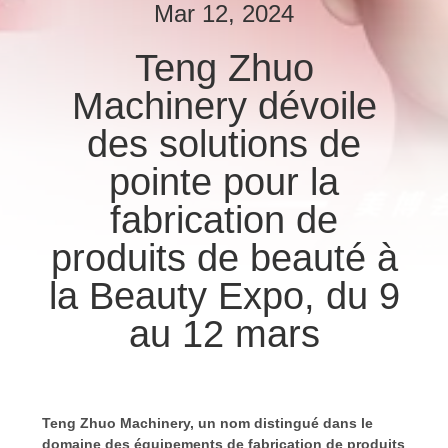
NOUS
Mar 12, 2024
Teng Zhuo
VISITE
Machinery dévoile
DE
des solutions de
L'USINE
pointe pour la
CONTRÔLE
fabrication de
DE
produits de beauté à
LA
la Beauty Expo, du 9
QUALITÉ
au 12 mars
NOUS
CONTACTER
Teng Zhuo Machinery, un nom distingué dans le
domaine des équipements de fabrication de produits