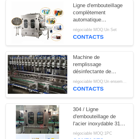
NOUVELLES
Ligne d'embouteillage
complètement
automatique
DEMANDEZ
équipement aucun
négociable MOQ:Un Set
UN
remplir manqué pour
CONTACTS
les produits chimiques
DEVIS
quotidiens
Machine de
PLAN
remplissage
DU
désinfectante de
rendement élevé facile
SITE
négociable MOQ:Un ensemble
d'utiliser 0.8kw 220v
CONTACTS
PRIVACY
304 / Ligne
POLICY
d'embouteillage de
l'acier inoxydable 316
garantie de Monthes de
négociable MOQ:1PC
l'équipement 12