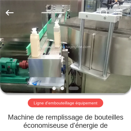
Guangzhou
TENGZHUO
Machinery
Equipment
Co,Ltd..
All
Rights
Reserved.
À
LA
MAISON
PRODUITS
VIDÉOS
À
Ligne d'embouteillage équipement
PROPOS
Machine de remplissage de bouteilles
DE
économiseuse d'énergie de