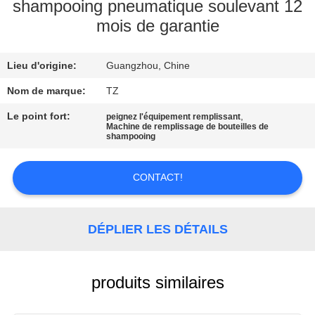
NOUS
shampooing pneumatique soulevant 12
mois de garantie
VISITE
Lieu d'origine:
Guangzhou, Chine
DE
Nom de marque:
TZ
L'USINE
Le point fort:
,
peignez l'équipement remplissant
Machine de remplissage de bouteilles de
CONTRÔLE
shampooing
DE
CONTACT!
LA
QUALITÉ
DÉPLIER LES DÉTAILS
NOUS
CONTACTER
produits similaires