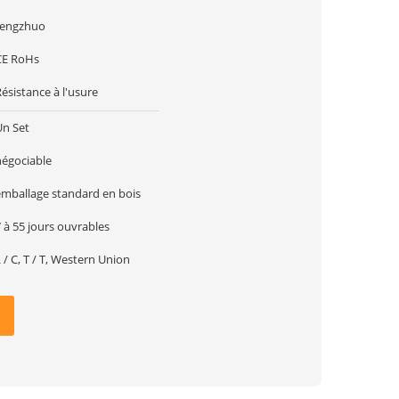
tengzhuo
CE RoHs
ésistance à l'usure
Un Set
négociable
emballage standard en bois
 à 55 jours ouvrables
 / C, T / T, Western Union